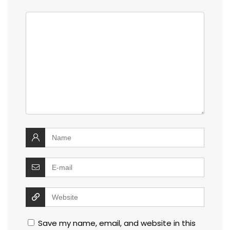
Save my name, email, and website in this