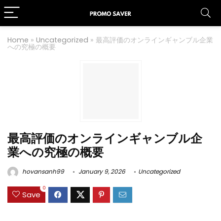
Home
»
Uncategorized
»
最高評価のオンラインギャンブル企業
への究極の概要
最高評価のオンラインギャンブル企
業への究極の概要
hovansanh99
January 9, 2026
Uncategorized
0
Save