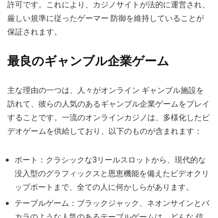
許可です。これにより、カジノサイトが法的に運営され、
厳しい規準に従ったゲーマー 防御を維持していることが
保証されます。
最良のギャンブル企業ゲーム
主な理由の一つは、人々がオンライン ギャンブル施設を
訪れて、彼らの人気のあるギャンブル企業ゲームをプレイ
することです。一流のオンラインカジノは、多様化したビ
デオゲームを供給しており、以下のものが含まれます：
ポート：クラシックな3リールスロットから、現代的な
没入型のグラフィックスと恩恵機能を備えたビデオクリ
ップポートまで、全ての人に何かしらがあります。
テーブルゲーム：ブラックジャック、ネオンサインとバ
カラのような人気のあるテーブルゲームは、どんな 信