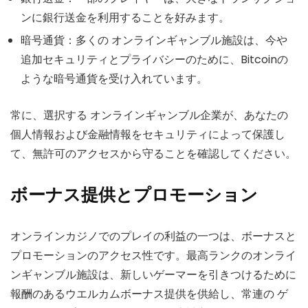
ンに銀行送金を利用することを好みます。
暗号通貨：多くの オンラインギャンブル施設は、今や
追加セキュリティとプライバシーのために、Bitcoinの
ような暗号通貨を受け入れています。
常に、選択する オンラインギャンブル企業が、あなたの
個人情報および金融情報をセキュリティによって保護し
て、無許可のアクセスから守ることを確認してください。
ボーナス提供とプロモーション
オンラインカジノでのプレイの利益の一つは、ボーナスと
プロモーションのアクセス性です。最高ランクのオンライ
ンギャンブル施設は、新しいゲーマーを引きつけるために
報酬のあるウエルカムボーナス提供を供給し、常連の ゲ