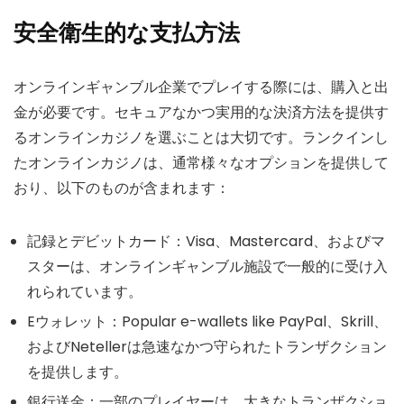
安全衛生的な支払方法
オンラインギャンブル企業でプレイする際には、購入と出
金が必要です。セキュアなかつ実用的な決済方法を提供す
るオンラインカジノを選ぶことは大切です。ランクインし
たオンラインカジノは、通常様々なオプションを提供して
おり、以下のものが含まれます：
記録とデビットカード：Visa、Mastercard、およびマ
スターは、オンラインギャンブル施設で一般的に受け入
れられています。
Eウォレット：Popular e-wallets like PayPal、Skrill、
およびNetellerは急速なかつ守られたトランザクション
を提供します。
銀行送金：一部のプレイヤーは、大きなトランザクショ