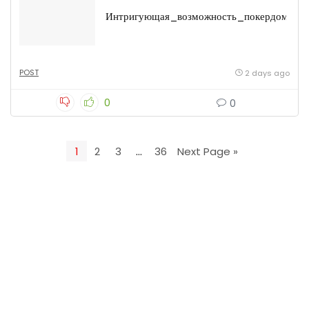
Интригующая_возможность_покердом_вх
POST
2 days ago
0
0
1
2
3
…
36
Next Page »