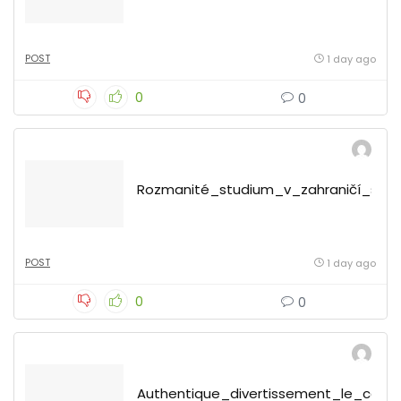
POST
1 day ago
0
0
Rozmanité_studium_v_zahraničí_s_ht
POST
1 day ago
0
0
Authentique_divertissement_le_casi