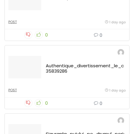
POST
1 day ago
0
0
Authentique_divertissement_le_casi
35839286
POST
1 day ago
0
0
Siguranța_puiului_pe_drumul_periculo