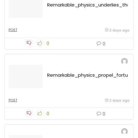
Remarkable_physics_underlies_the_p
POST
2 days ago
0
0
Remarkable_physics_propel_fortune
POST
2 days ago
0
0