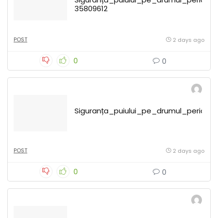
35809612
POST
2 days ago
0
0
Siguranța_puiului_pe_drumul_pericul
POST
2 days ago
0
0