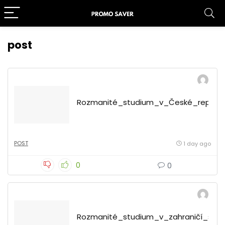
post
Rozmanité_studium_v_České_republic
POST
1 day ago
0
0
Rozmanité_studium_v_zahraničí_s_c