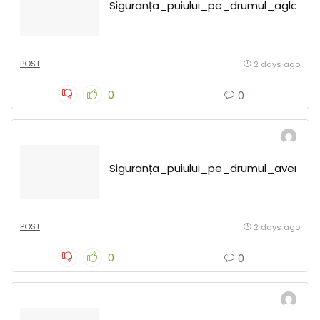
Siguranța_puiului_pe_drumul_aglomera
POST
2 days ago
0
0
Siguranța_puiului_pe_drumul_aventur
POST
2 days ago
0
0